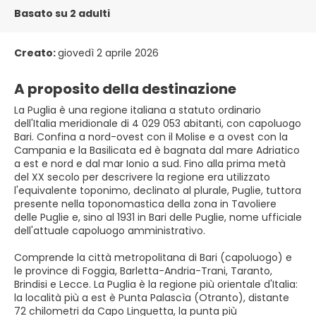
Basato su 2 adulti
Creato:
giovedì 2 aprile 2026
A proposito della destinazione
La Puglia è una regione italiana a statuto ordinario
dell'Italia meridionale di 4 029 053 abitanti, con capoluogo
Bari. Confina a nord-ovest con il Molise e a ovest con la
Campania e la Basilicata ed è bagnata dal mare Adriatico
a est e nord e dal mar Ionio a sud. Fino alla prima metà
del XX secolo per descrivere la regione era utilizzato
l'equivalente toponimo, declinato al plurale, Puglie, tuttora
presente nella toponomastica della zona in Tavoliere
delle Puglie e, sino al 1931 in Bari delle Puglie, nome ufficiale
dell'attuale capoluogo amministrativo.
Comprende la città metropolitana di Bari (capoluogo) e
le province di Foggia, Barletta-Andria-Trani, Taranto,
Brindisi e Lecce. La Puglia è la regione più orientale d'Italia:
la località più a est è Punta Palascìa (Otranto), distante
72 chilometri da Capo Linguetta, la punta più