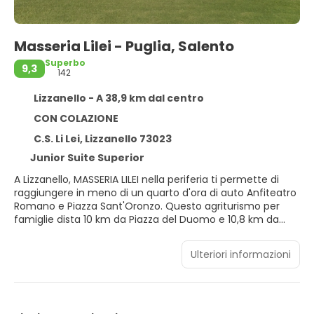
Masseria Lilei - Puglia, Salento
Superbo
9,3
142
Lizzanello - A 38,9 km dal centro
CON COLAZIONE
C.S. Li Lei, Lizzanello 73023
Junior Suite Superior
A Lizzanello, MASSERIA LILEI nella periferia ti permette di
raggiungere in meno di un quarto d'ora di auto Anfiteatro
Romano e Piazza Sant'Oronzo. Questo agriturismo per
famiglie dista 10 km da Piazza del Duomo e 10,8 km da
Obelisco di Lecce.
Ulteriori informazioni
Rilassati presso la spa con servizi completi, dove ti
attendono massaggi, trattamenti per il corpo e
trattamenti per il viso. Scegli dall'ampia selezione di servizi
ricreativi, che includono un'azienda vinicola annessa, una
palestra e una piscina stagionale all'aperto. Questo