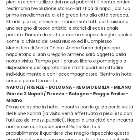
piedi e/o con l’utilizzo dei mezzi pubblici). Il centro antico
testimonia l’evoluzione storico-artistica di Napoli, dal suo
primo insediamento di età greca fino alla città barocca.
Strade, piazze, chiese e i monumenti tutti costituiscono
uno scrigno di tesori artistici e storici di eccezionale
portata. Durante la visita potremo scoprire luoghi secolari
come la Chiesa del Gesù Nuovo ed il Complesso
Monastico di Santa Chiara. Anche l’area del presepe
napoletano di San Gregorio Armeno sarà oggetto della
nostra visita. Tempo per il pranzo libero e pomeriggio a
disposizione per approfondire i tanti quartieri cittadini
individualmente o con l’accompagnatore. Rientro in hotel,
cena e pernottamento
NAPOLI / FIRENZE - BOLOGNA - REGGIO EMILIA - MILANO
Giorno 3 Napoli / Firenze - Bologna - Reggio Emilia -
Milano
Prima colazione in hotel. Incontro con la guida per la visita
del Rione Sanità (la visita verrà effettuata a piedi e/o con
l’utilizzo dei mezzi pubblici). Napoli è una città che incarna
numerose contraddizioni e il Rione Sanità è
probabilmente il quartiere che meglio rispecchia questo
aspetto del capoluogo partenopeo. Sulle tracce del figlio