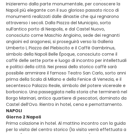
Inizieremo dalla parte monumentale, per conoscere la
Napoli più elegante con il suo glorioso passato ricco di
monumenti realizzati dalle dinastie che qui regnarono
attraverso i secoli. Dalla Piazza del Municipio, sorta
sull’antico porto di Neapolis, e dal Castel Nuovo,
conosciuto come Maschio Angioino, sede dei regnanti
angioini ed aragonesi, si proseguirà verso la Galleria
Umberto I, Piazza del Plebiscito e il Caffè Gambrinus,
simbolo della Napoli Belle Époque, conosciuto come il
caffè delle sette porte e luogo di incontro per intellettuali
e politici della città. Nei pressi dello storico caffè sarà
possibile ammirare il famoso Teatro San Carlo, sorto anni
prima della Scala di Milano e della Fenice di Venezia, e il
secentesco Palazzo Reale, simbolo del potere vicereale e
borbonico. Una passeggiata nella storia che terminerà nel
Borgo Marinari, antico quartiere di pescatori, dominato da
Castel dell’Ovo. Rientro in hotel, cena e pernottamento.
NAPOLI
Giorno 2 Napoli
Prima colazione in hotel. Al mattino incontro con la guida
per la visita del centro storico (la visita verrà effettuata a