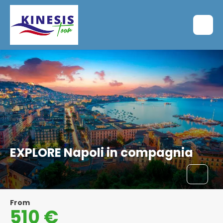
EXPLORE Napoli in compagnia
From
510 €