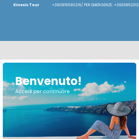
Kinesis Tour
+390815580216/ PER EMERGENZE: +3933852312
Benvenuto!
Accedi per continuare